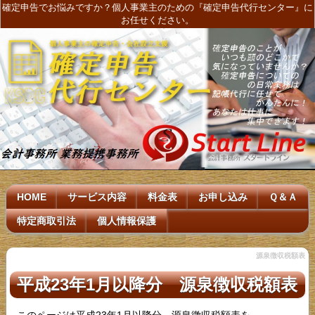
確定申告でお悩みですか？個人事業主のための『確定申告代行センター』に
お任せください。
HOME
サービス内容
料金表
お申し込み
Ｑ＆Ａ
特定商取引法
個人情報保護
源泉徴収税額表
平成23年1月以降分 源泉徴収税額表